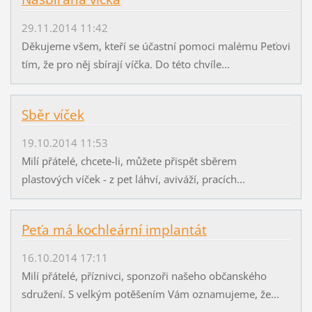
29.11.2014 11:42
Děkujeme všem, kteří se účastní pomoci malému Peťovi
tím, že pro něj sbírají víčka. Do této chvíle...
Sběr víček
19.10.2014 11:53
Milí přátelé, chcete-li, můžete přispět sběrem
plastových víček - z pet láhví, aviváží, pracích...
Peťa má kochleární implantát
16.10.2014 17:11
Milí přátelé, příznivci, sponzoři našeho občanského
sdružení. S velkým potěšením Vám oznamujeme, že...