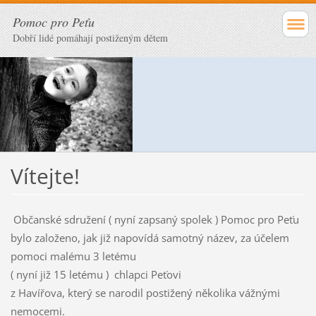
Pomoc pro Peťu
Dobří lidé pomáhají postiženým dětem
Vítejte!
Občanské sdružení ( nyní zapsaný spolek ) Pomoc pro Peťu
bylo založeno, jak již napovídá samotný název, za účelem
pomoci malému 3 letému
( nyní již 15 letému ) chlapci Peťovi
z Havířova, který se narodil postižený několika vážnými
nemocemi.