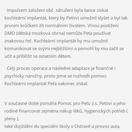
Impulzem založení obč. sdružení byla šance získat
kochleární implantát, který by Peťovi umožnil slyšet a byl tak
prvním krůčkem žít normálním životem. Vinou postižení
DMO (dětská mozková obrna) nemůže Peťa používat
znakovou řeč. Kochleární implantát by mu umožnil
komunikovat se svými nejbližšími a pomohl by mu začít se
učit a přiblížit se ostatním dětem.
Celý proces operace a následné adaptace je finančně i
psychicky náročný, proto jsme se rozhodli pomoci.
Kochleární implantát Peťa nakonec získal.
V současné době pomáhá Pomoc pro Peťu z.s. Peťovi a jeho
rodině financovat zejména nákup léků, hygienických potřeb (
pleny ),
také dojíždění do speciální školy v Ostravě a provoz auta,