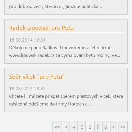
pro dobrou věc", kterou organizuje politická...
Radek Lipowski pro Peťu
18.08.2014 19:31
Děkujeme panu Radkovi Lipowskému a jeho firmě :
www.lipowskiradek.cz za vymalování bytu rodiny, ve...
Sběr víček "pro Peťu"
18.08.2014 18:32
Chcete-li, můžete přispět sběrem plastových víček, která
následně odešleme do firmy Hottech a...
<<
<
4
5
6
7
8
>
>>