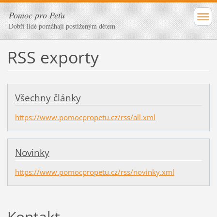
Pomoc pro Peťu
Dobří lidé pomáhají postiženým dětem
RSS exporty
Všechny články
https://www.pomocpropetu.cz/rss/all.xml
Novinky
https://www.pomocpropetu.cz/rss/novinky.xml
Kontakt