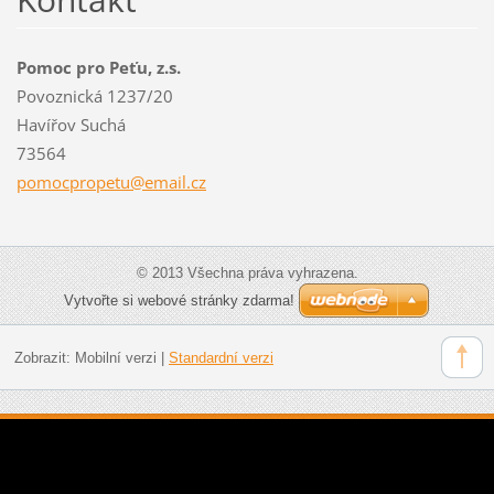
Pomoc pro Peťu, z.s.
Povoznická 1237/20
Havířov Suchá
73564
pomocpro
petu@ema
il.cz
© 2013 Všechna práva vyhrazena.
Vytvořte si webové stránky zdarma!
Zobrazit:
Mobilní verzi
|
Standardní verzi