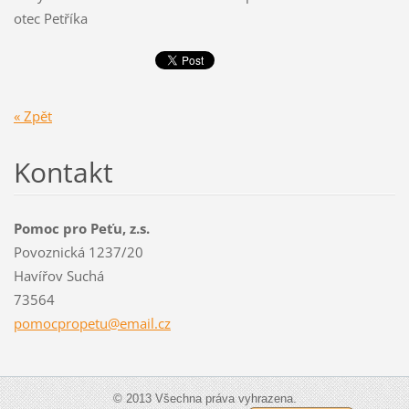
otec Petříka
« Zpět
Kontakt
Pomoc pro Peťu, z.s.
Povoznická 1237/20
Havířov Suchá
73564
pomocpro
petu@ema
il.cz
© 2013 Všechna práva vyhrazena.