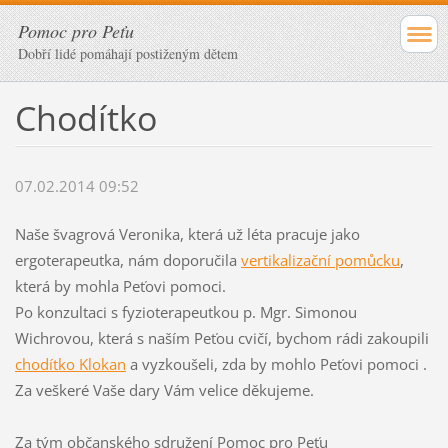
Pomoc pro Peťu
Dobří lidé pomáhají postiženým dětem
Chodítko
07.02.2014 09:52
Naše švagrová Veronika, která už léta pracuje jako
ergoterapeutka, nám doporučila
vertikalizační pomůcku
,
která by mohla Peťovi pomoci.
Po konzultaci s fyzioterapeutkou p. Mgr. Simonou
Wichrovou, která s naším Peťou cvičí, bychom rádi zakoupili
chodítko Klokan
a vyzkoušeli, zda by mohlo Peťovi pomoci .
Za veškeré Vaše dary Vám velice děkujeme.
Za tým občanského sdružení Pomoc pro Peťu