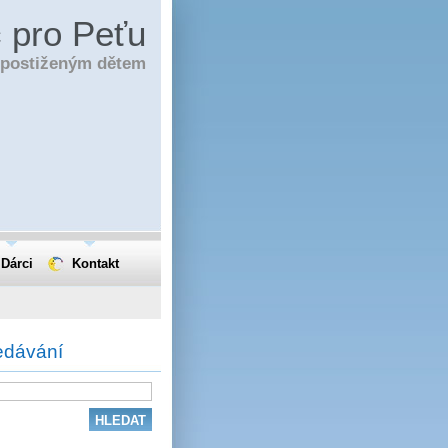
 pro Peťu
í postiženým dětem
Dárci
Kontakt
edávání