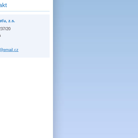
akt
ťu, z.s.
237/20
á
u@ema
il.cz