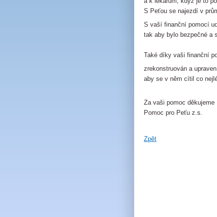
a k lékařům, když je to po
S Peťou se najezdí v prů
S vaší finanční pomocí u
tak aby bylo bezpečné a s
Také díky vaši finanční p
zrekonstruován a upraven 
aby se v něm cítil co nejl
Za vaši pomoc děkujeme
Pomoc pro Peťu z.s.
Zpět