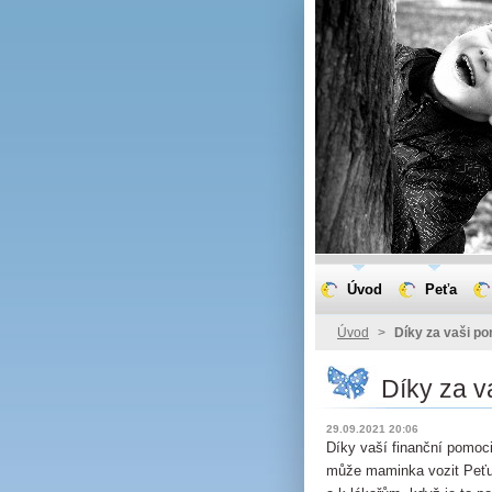
Úvod
Peťa
Úvod
>
Díky za vaši p
Díky za v
29.09.2021 20:06
Díky vaší finanční pomoci
může maminka vozit Peťu