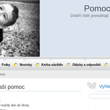
Pomoc
Dobří lidé pomáhaj
Fotky
Novinky
Kniha návštěv
Otázky a odpovědi
omoc
aši pomoc
Vyhl
,
 každý den do školy