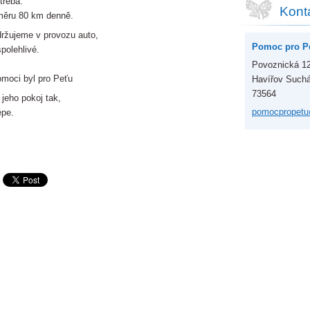
třeba.
Kont
měru 80 km denně.
držujeme v provozu auto,
Pomoc pro Pe
polehlivé.
Povoznická 1
omoci byl pro Peťu
Havířov Such
73564
jeho pokoj tak,
pomocpro
pet
épe.