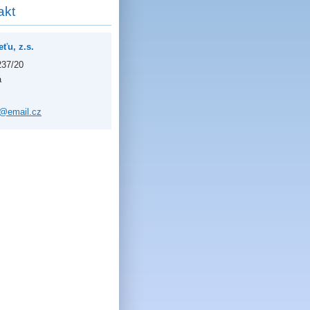
akt
ťu, z.s.
237/20
á
u@ema
il.cz