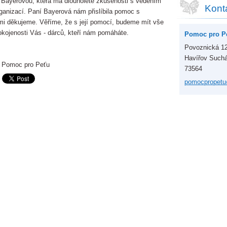
í Bayerovou, která má dlouholeté zkušenosti s vedením
Kont
ganizací. Paní Bayerová nám přislíbila pomoc s
lmi děkujeme. Věříme, že s její pomocí, budeme mít vše
okojenosti Vás - dárců, kteří nám pomáháte.
Pomoc pro Pe
Povoznická 1
Havířov Such
 Pomoc pro Peťu
73564
pomocpro
pet