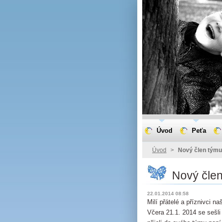
Úvod
Peťa
Úvod
>
Nový člen týmu
Nový čle
22.01.2014 08:58
Milí přátelé a příznivci n
Včera 21.1. 2014 se sešl