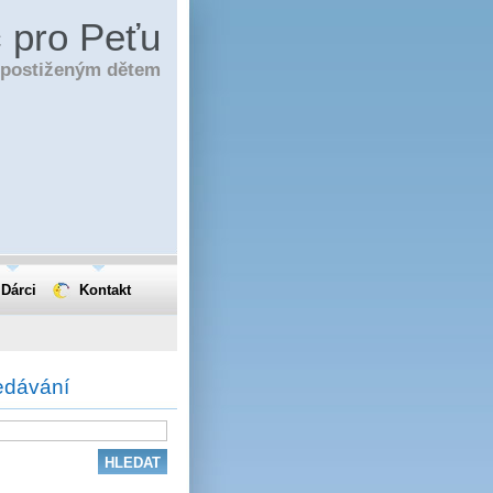
 pro Peťu
í postiženým dětem
Dárci
Kontakt
edávání