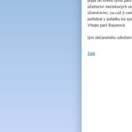
přijali do svého týmu pan
účetnictví neziskových or
účetnictvím, za což jí ve
potřebné v pořádku ke sp
Vítejte paní Bayerová.
tým občanského sdružení
Zpět