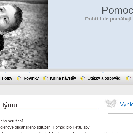
Pomoc
Dobří lidé pomáhaj
Fotky
Novinky
Kniha návštěv
Otázky a odpovědi
n týmu
Vyhl
ašeho sdružení.
i členové občanského sdružení Pomoc pro Peťu, aby