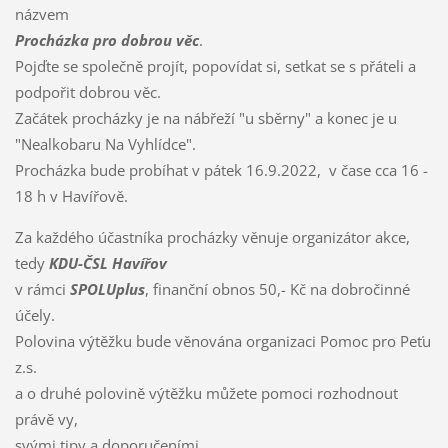
názvem
Procházka pro dobrou věc
.
Pojďte se společně projít, popovídat si, setkat se s přáteli a
podpořit dobrou věc.
Začátek procházky je na nábřeží "u sběrny" a konec je u
"Nealkobaru Na Vyhlídce".
Procházka bude probíhat v pátek 16.9.2022, v čase cca 16 -
18 h v Havířově.
Za každého účastníka procházky věnuje organizátor akce,
tedy
KDU-ČSL Havířov
v rámci
SPOLUplus
, finanční obnos 50,- Kč na dobročinné
účely.
Polovina výtěžku bude věnována organizaci Pomoc pro Peťu
z.s.
a o druhé polovině výtěžku můžete pomoci rozhodnout
právě vy,
svými tipy a doporučeními.