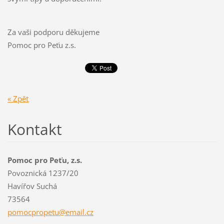
Za vaši podporu děkujeme
Pomoc pro Peťu z.s.
« Zpět
Kontakt
Pomoc pro Peťu, z.s.
Povoznická 1237/20
Havířov Suchá
73564
pomocpro
petu@ema
il.cz